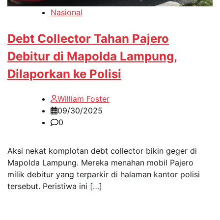
Nasional
Debt Collector Tahan Pajero
Debitur di Mapolda Lampung,
Dilaporkan ke Polisi
William Foster
09/30/2025
0
Aksi nekat komplotan debt collector bikin geger di
Mapolda Lampung. Mereka menahan mobil Pajero
milik debitur yang terparkir di halaman kantor polisi
tersebut. Peristiwa ini […]