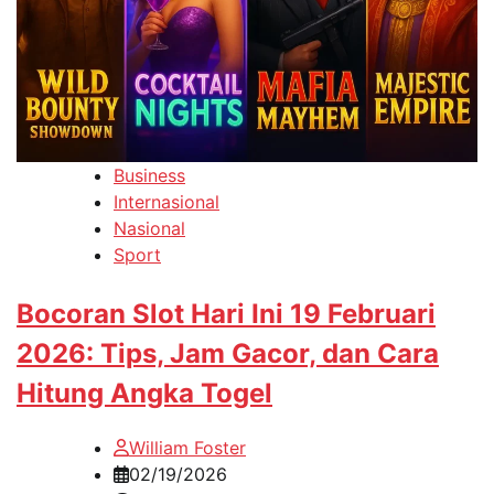
Business
Internasional
Nasional
Sport
Bocoran Slot Hari Ini 19 Februari
2026: Tips, Jam Gacor, dan Cara
Hitung Angka Togel
William Foster
02/19/2026