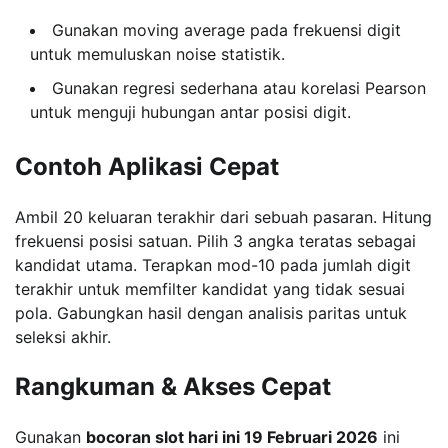
Gunakan moving average pada frekuensi digit
untuk memuluskan noise statistik.
Gunakan regresi sederhana atau korelasi Pearson
untuk menguji hubungan antar posisi digit.
Contoh Aplikasi Cepat
Ambil 20 keluaran terakhir dari sebuah pasaran. Hitung
frekuensi posisi satuan. Pilih 3 angka teratas sebagai
kandidat utama. Terapkan mod-10 pada jumlah digit
terakhir untuk memfilter kandidat yang tidak sesuai
pola. Gabungkan hasil dengan analisis paritas untuk
seleksi akhir.
Rangkuman & Akses Cepat
Gunakan
bocoran slot hari ini 19 Februari 2026
ini