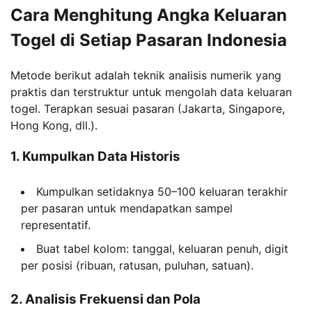
Cara Menghitung Angka Keluaran
Togel di Setiap Pasaran Indonesia
Metode berikut adalah teknik analisis numerik yang
praktis dan terstruktur untuk mengolah data keluaran
togel. Terapkan sesuai pasaran (Jakarta, Singapore,
Hong Kong, dll.).
1. Kumpulkan Data Historis
Kumpulkan setidaknya 50–100 keluaran terakhir
per pasaran untuk mendapatkan sampel
representatif.
Buat tabel kolom: tanggal, keluaran penuh, digit
per posisi (ribuan, ratusan, puluhan, satuan).
2. Analisis Frekuensi dan Pola