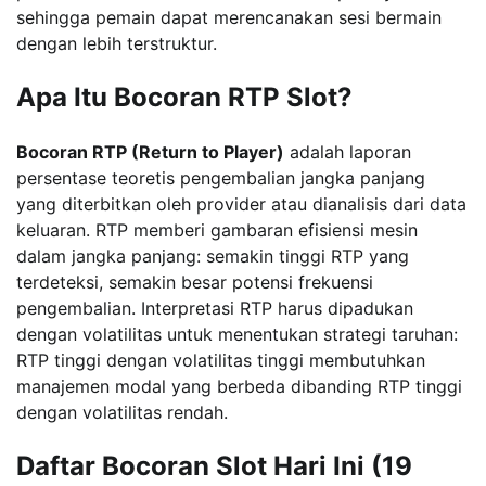
sehingga pemain dapat merencanakan sesi bermain
dengan lebih terstruktur.
Apa Itu Bocoran RTP Slot?
Bocoran RTP (Return to Player)
adalah laporan
persentase teoretis pengembalian jangka panjang
yang diterbitkan oleh provider atau dianalisis dari data
keluaran. RTP memberi gambaran efisiensi mesin
dalam jangka panjang: semakin tinggi RTP yang
terdeteksi, semakin besar potensi frekuensi
pengembalian. Interpretasi RTP harus dipadukan
dengan volatilitas untuk menentukan strategi taruhan:
RTP tinggi dengan volatilitas tinggi membutuhkan
manajemen modal yang berbeda dibanding RTP tinggi
dengan volatilitas rendah.
Daftar Bocoran Slot Hari Ini (19