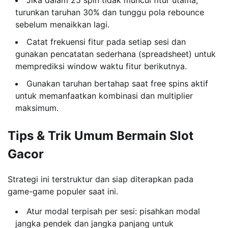
turunkan taruhan 30% dan tunggu pola rebounce
sebelum menaikkan lagi.
Catat frekuensi fitur pada setiap sesi dan
gunakan pencatatan sederhana (spreadsheet) untuk
memprediksi window waktu fitur berikutnya.
Gunakan taruhan bertahap saat free spins aktif
untuk memanfaatkan kombinasi dan multiplier
maksimum.
Tips & Trik Umum Bermain Slot
Gacor
Strategi ini terstruktur dan siap diterapkan pada
game-game populer saat ini.
Atur modal terpisah per sesi: pisahkan modal
jangka pendek dan jangka panjang untuk