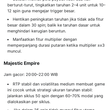
berturut-turut, tingkatkan taruhan 2–4 unit untuk 10–
12 spin guna mengejar trigger besar.
Hentikan peningkatan taruhan jika tidak ada fitur
besar dalam 30 spin; balik ke taruhan dasar untuk
menghindari kerugian beruntun.
Manfaatkan fitur multiplier dengan
memperpanjang durasi putaran ketika multiplier ≥x3
muncul.
Majestic Empire
Jam gacor: 20:00–22:00 WIB
RTP stabil dan volatilitas medium membuat game
ini cocok untuk strategi ukuran taruhan stabil:
jalankan siklus 50 spin dengan 60–70% modal yang
dialokasikan per siklus.
Jika dalam 25 spin tidak muncul fitur utama,