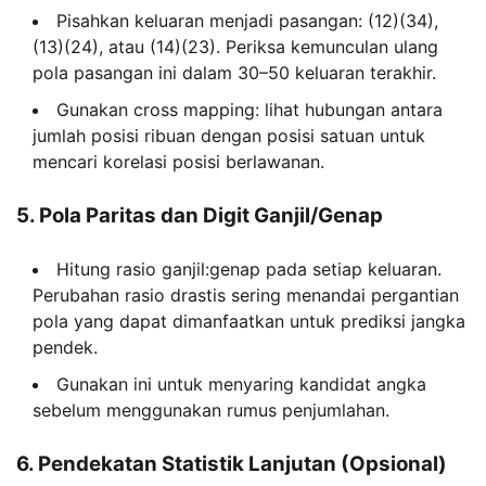
Pisahkan keluaran menjadi pasangan: (12)(34),
(13)(24), atau (14)(23). Periksa kemunculan ulang
pola pasangan ini dalam 30–50 keluaran terakhir.
Gunakan cross mapping: lihat hubungan antara
jumlah posisi ribuan dengan posisi satuan untuk
mencari korelasi posisi berlawanan.
5. Pola Paritas dan Digit Ganjil/Genap
Hitung rasio ganjil:genap pada setiap keluaran.
Perubahan rasio drastis sering menandai pergantian
pola yang dapat dimanfaatkan untuk prediksi jangka
pendek.
Gunakan ini untuk menyaring kandidat angka
sebelum menggunakan rumus penjumlahan.
6. Pendekatan Statistik Lanjutan (Opsional)