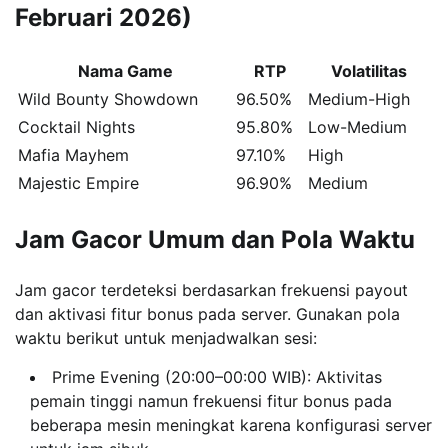
Februari 2026)
Nama Game
RTP
Volatilitas
Wild Bounty Showdown
96.50%
Medium-High
Cocktail Nights
95.80%
Low-Medium
Mafia Mayhem
97.10%
High
Majestic Empire
96.90%
Medium
Jam Gacor Umum dan Pola Waktu
Jam gacor terdeteksi berdasarkan frekuensi payout
dan aktivasi fitur bonus pada server. Gunakan pola
waktu berikut untuk menjadwalkan sesi:
Prime Evening (20:00–00:00 WIB): Aktivitas
pemain tinggi namun frekuensi fitur bonus pada
beberapa mesin meningkat karena konfigurasi server